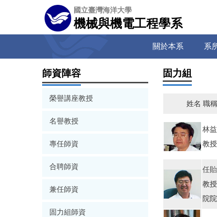
跳
國立臺灣海洋大學
到
機械與機電工程學系
主
要
關於本系
系
內
容
區
師資陣容
固力組
榮譽講座教授
姓名 職
名譽教授
林益
專任師資
教授
合聘師資
任貽
教授
兼任師資
院院
固力組師資