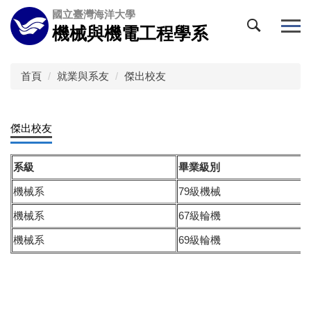
跳
國立臺灣海洋大學
到
機械與機電工程學系
主
要
內
首頁
就業與系友
傑出校友
容
區
傑出校友
系級
畢業級別
機械系
79級機械
機械系
67級輪機
機械系
69級輪機