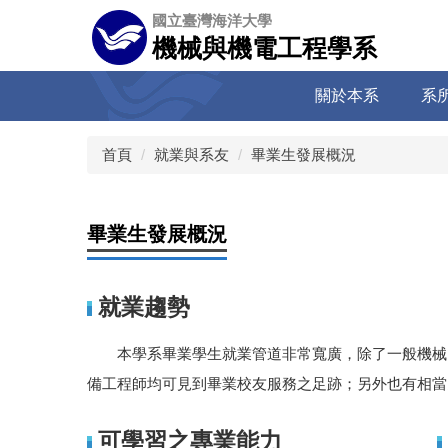
跳
國立臺灣海洋大學
到
機械與機電工程學系
主
要
關於本系
系
內
容
區
首頁
就業與系友
畢業生發展概況
畢業生發展概況
就業趨勢
本學系畢業學生就業管道非常寬廣，除了一般機械、
備工程師均可見到畢業校友服務之足跡；另外也有相當
可學習之專業能力