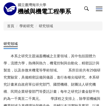
跳
國立臺灣海洋大學
到
機械與機電工程學系
主
要
內
首頁
學術研究
研究領域
容
區
研究領域
本系之研究主題涵蓋機械之主要領域，其中包括固體力
學，流體力學，熱傳與熱力，機電控制與自動化，精密設計與
製造，以及奈微米機電等學術領域。 系所目前共有29個研
究實驗室，具備精密設備與儀器，進行各種尖端研究。本系研
究計畫來自政府單位研究部門、國營機構、財團法人研究機
構、民間企業研發部門等委託計畫；每年之研究計畫金額平均
約為一千萬至二千萬元。 學課程之安排上，除學習機械與
機電領域之基礎理論與概念外，並輔以各項實驗及實習，以達