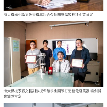
海大機械生論文改善機車鋁合金輪圈壓鑄製程獲企業肯定
海大機械系張文桐副教授帶領學生團隊打造發電避震器 獲創博
會雙獎肯定