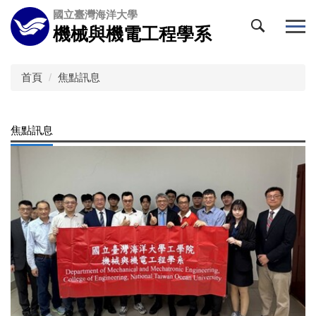
跳
國立臺灣海洋大學
到
機械與機電工程學系
主
要
內
首頁
焦點訊息
容
區
焦點訊息