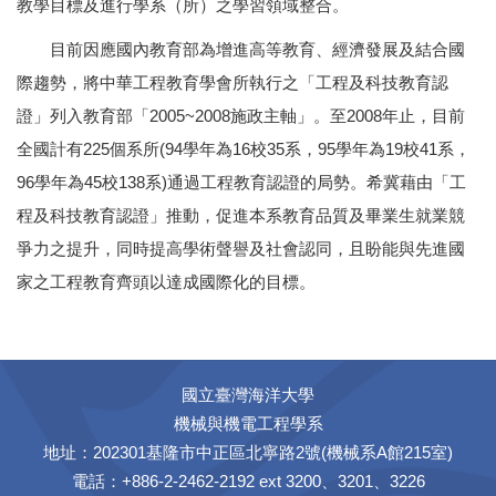
教學目標及進行學系（所）之學習領域整合。
目前因應國內教育部為增進高等教育、經濟發展及結合國
際趨勢，將中華工程教育學會所執行之「工程及科技教育認
證」列入教育部「2005~2008施政主軸」。至2008年止，目前
全國計有225個系所(94學年為16校35系，95學年為19校41系，
96學年為45校138系)通過工程教育認證的局勢。希冀藉由「工
程及科技教育認證」推動，促進本系教育品質及畢業生就業競
爭力之提升，同時提高學術聲譽及社會認同，且盼能與先進國
家之工程教育齊頭以達成國際化的目標。
國立臺灣海洋大學
機械與機電工程學系
地址：202301基隆市中正區北寧路2號(機械系A館215室)
電話：+886-2-2462-2192 ext 3200、3201、3226