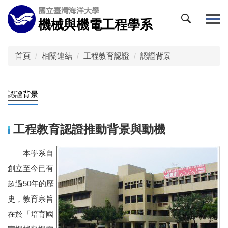
跳
國立臺灣海洋大學
到
機械與機電工程學系
主
要
內
首頁
相關連結
工程教育認證
認證背景
容
區
認證背景
工程教育認證推動背景與動機
本學系自
創立至今已有
超過50年的歷
史，教育宗旨
在於「培育國