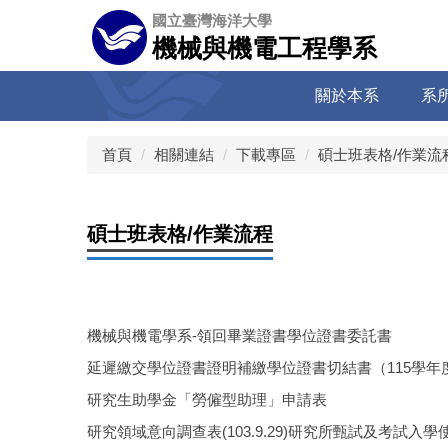
跳
國立臺灣海洋大學
到
機械與機電工程學系
主
要
關於本系
系
內
容
區
首頁
相關連結
下載專區
碩士班表格/作業流
碩士班表格/作業流程
機械與機電學系-領回畢業證書學位證書委託書
延遲繳交學位證書證明補繳學位證書切結書（115學年
研究生助學金「勞僱型助理」申請表
研究領域意向調查表(103.9.29)研究所甄試及考試入學