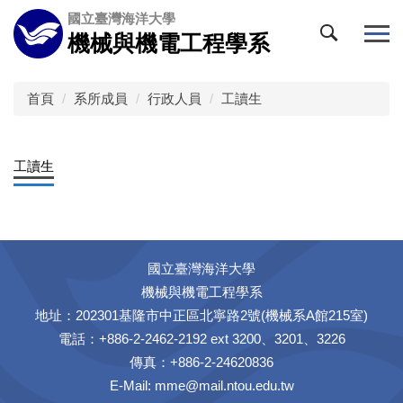
跳
國立臺灣海洋大學
到
機械與機電工程學系
主
要
內
首頁
系所成員
行政人員
工讀生
容
區
工讀生
國立臺灣海洋大學
機械與機電工程學系
地址：202301基隆市中正區北寧路2號(機械系A館215室)
電話：+886-2-2462-2192 ext 3200、3201、3226
傳真：+886-2-24620836
E-Mail:
mme@mail.ntou.edu.tw