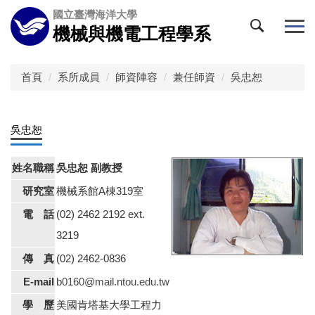
跳
國立臺灣海洋大學
到
機械與機電工程學系
主
要
內
首頁
系所成員
師資陣容
兼任師資
吳忠恕
容
區
吳忠恕
姓名職稱
吳忠恕 副教授
研究室
機械系館A棟319室
電 話
(02) 2462 2192 ext.
3219
傳 真
(02) 2462-0836
E-mail
b0160@mail.ntou.edu.tw
學 歷
美國肯塔基大學工程力