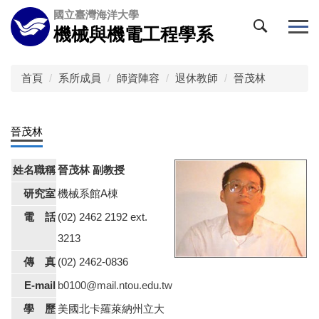
跳
國立臺灣海洋大學
到
機械與機電工程學系
主
要
內
首頁
系所成員
師資陣容
退休教師
晉茂林
容
區
晉茂林
姓名職稱
晉茂林
副教授
研究室
機械系館A棟
電 話
(02) 2462 2192 ext.
3213
傳 真
(02) 2462-0836
E-mail
b0100@mail.ntou.edu.tw
學 歷
美國北卡羅萊納州立大