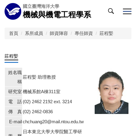
跳
國立臺灣海洋大學
到
機械與機電工程學系
主
要
內
首頁
系所成員
師資陣容
專任師資
莊程媐
容
區
莊程媐
姓名職
莊程媐 助理教授
稱
研究室
機械系館A棟311室
電 話
(02) 2462 2192 ext. 3214
傳 真
(02) 2462-0836
E-mail
chchuang20@mail.ntou.edu.tw
日本東北大學大學院醫工學研