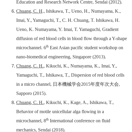
Education and Research Network Centre, Sendai (2012).
Chuang, C. H
., Ishikawa, T., Ueno, H., Numayama, K.,
Imai, Y., Yamaguchi, T., C. H. Chuang, T. Ishikawa, H.
Ueno, K. Numayama, Y. Imai, T. Yamaguchi, Gradient
diffusion of red blood cells in blood flow through a Y-shape
th
microchannel. 6
East Asian pacific student workshop on
nano-biomedical engineering, Singapore (2013).
Chuang, C. H.
, Kikuchi, K., Numayama, K., Imai, Y.,
Yamaguchi, T., Ishikawa, T.,
Dispersion of red blood cells
in a micro channel,
日本機械学会
2015
年度年次大会
,
Sapporo (2015).
Chuang, C. H.
, Kikuchi, K., Kage, A., Ishikawa, T.,
Behavior of motile unicellular alga flowing in a
th
microchannel, 8
International conference on fluid
mechanics, Sendai (2018).