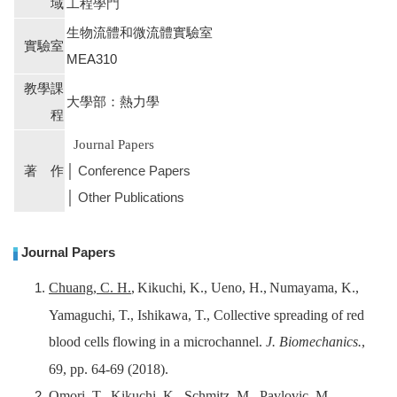
域
工程學門
生物流體和微流體實驗室
實驗室
MEA310
教學課
大學部：熱力學
程
Journal Papers
著 作
│
Conference Papers
│
Other Publications
Journal Papers
Chuang, C. H.
,
Kikuchi, K.,
Ueno, H.,
Numayama, K.,
Yamaguchi
, T.
, Ishikawa, T.,
Collective spreading of red
blood cells flowing in a microchannel.
J. Biomech
anics
.
,
69, pp. 64-69 (2018).
Omori, T.,
Kikuchi, K., Schmitz, M., Pavlovic, M.,