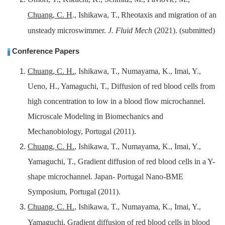
Chuang, C. H
.,
Ishikawa, T.,
Rheotaxis and migration of an
unsteady
microswimmer.
J. Fluid Mech
(2021)
. (
submitted)
Conference Papers
Chuang, C. H.
, Ishikawa, T., Numayama, K., Imai, Y.,
Ueno, H., Yamaguchi, T., Diffusion of red blood cells from
high concentration to low in a blood flow microchannel.
Microscale Modeling in Biomechanics and
Mechanobiology, Portugal (2011).
Chuang, C. H.
, Ishikawa, T., Numayama, K., Imai, Y.,
Yamaguchi, T., Gradient diffusion of red blood cells in a Y-
shape microchannel. Japan- Portugal Nano-BME
Symposium, Portugal (2011).
Chuang, C. H.
, Ishikawa, T., Numayama, K., Imai, Y.,
Yamaguchi, Gradient diffusion of red blood cells in blood