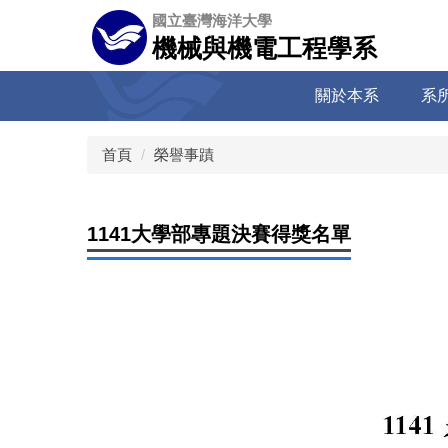
跳
國立臺灣海洋大學
到
機械與機電工程學系
主
要
關於本系
系
內
容
區
首頁
榮譽事蹟
1141大學部專題決賽得獎名單