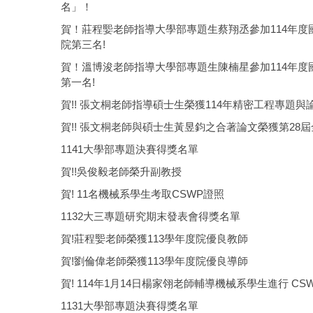
名」！
賀！莊程媐老師指導大學部專題生蔡翔丞參加114年
院第三名!
賀！溫博浚老師指導大學部專題生陳楠星參加114年
第一名!
賀!! 張文桐老師指導碩士生榮獲114年精密工程專題與
賀!! 張文桐老師與碩士生黃昱鈞之合著論文榮獲第28
1141大學部專題決賽得獎名單
賀!!吳俊毅老師榮升副教授
賀! 11名機械系學生考取CSWP證照
1132大三專題研究期末發表會得獎名單
賀!莊程媐老師榮獲113學年度院優良教師
賀!劉倫偉老師榮獲113學年度院優良導師
賀! 114年1月14日楊家翎老師輔導機械系學生進行 C
1131大學部專題決賽得獎名單