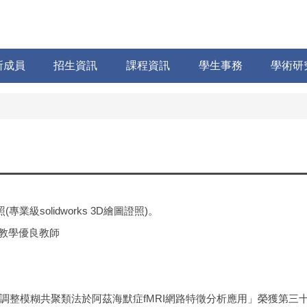
所成員
招生資訊
課程資訊
學生事務
學術研
級solidworks 3D繪圖證照)。
院教學優良教師
調整模糊共聚類法於阿茲海默症fMRI網路特徵分析應用」榮獲第三