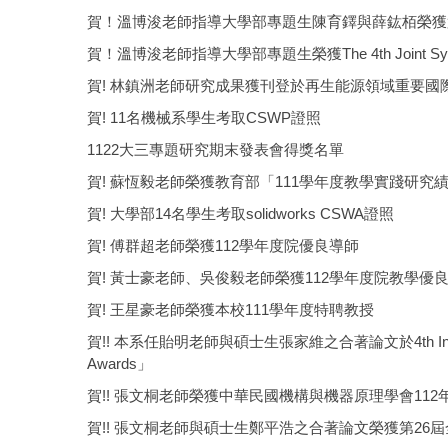
賀！溫博浚老師指導大學部專題生陳育鐸與薛鈜栢榮獲
賀！溫博浚老師指導大學部專題生榮獲The 4th Joint Symposi
賀! 林鎮洲老師研究成果獲刊登於再生能源領域重要國際期刊 R
賀! 11名機械系學生考取CSWP證照
1122大三專題研究期末發表會得獎名單
賀! 蘇恆毅老師榮獲教育部「111學年度教學實踐研究
賀! 大學部14名學生考取solidworks CSWA證照
賀! 傅群超老師榮獲112學年度院優良導師
賀! 黃士豪老師、吳俊毅老師榮獲112學年度院教學優
賀! 王星豪老師榮獲本校111學年度特聘教授
賀!! 本系任貽明老師與碩士生張家維之合著論文於4th International C
Awards」
賀!! 張文桐老師榮獲中華民國機構與機器原理學會11
賀!! 張文桐老師與碩士生鄭平浩之合著論文榮獲第26