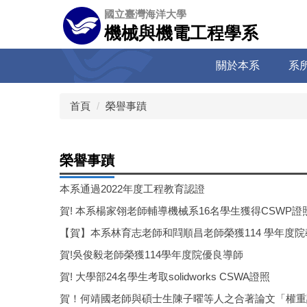
跳
國立臺灣海洋大學
到
機械與機電工程學系
主
要
關於本系
系
內
容
區
首頁
榮譽事蹟
榮譽事蹟
本系通過2022年度工程教育認證
賀! 本系楊家翎老師輔導機械系16名學生獲得CSWP證照(專業
【賀】本系林育志老師和閰順昌老師榮獲114 學年度
賀!吳俊毅老師榮獲114學年度院優良導師
賀! 大學部24名學生考取solidworks CSWA證照
賀！何靖國老師與碩士生陳子曜等人之合著論文「權重