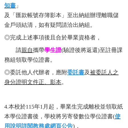
知書
」
及
「匯款帳號存簿影本」
至出納組辦理離職儲
金戶頭結清，如有疑問請洽出納組。
◎完成上述事項後且合於畢業資格者，
請
親自
攜帶
學生證
(驗證後將返還)至註冊課
務組領取學位證書。
◎
委託他人代辦者，應附
委託書
及
被委託人之
身分證明文件正、影本
。
4.本校於115年1月起，畢業生完成離校並領取紙
本學位證書後，學校將另寄發數位學位證書(
使
用說明詳閱教務處網頁公告
)，