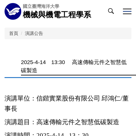
跳
國立臺灣海洋大學
到
機械與機電工程學系
主
要
內
首頁
演講公告
容
區
2025-4-14 13:30 高速傳輸元件之智慧低
碳製造
演講單位：信鍇實業股份有限公司
邱鴻仁
/
董
事長
演講題目：高速傳輸元件之智慧低碳製造
演講時間：
2025-4-14
13
：
30