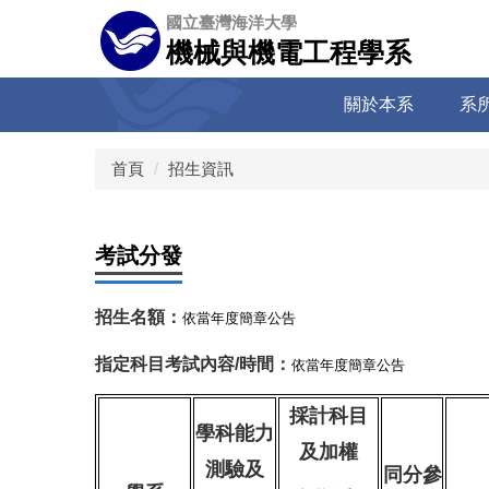
跳
國立臺灣海洋大學
到
機械與機電工程學系
主
要
關於本系
系
內
容
區
首頁
招生資訊
考試分發
招生名額：
依
當年度簡章公告
指定科目考試內容/時間：
依
當年度簡章公告
採計科目
學科能力
及加權
測驗及
同分參