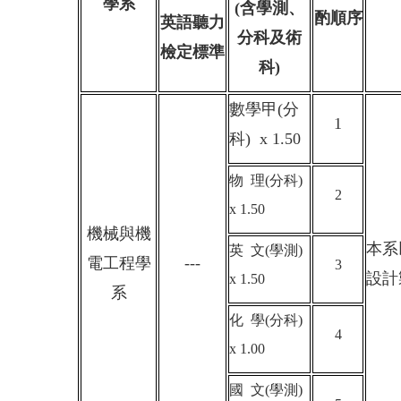
學系
(
含學測、
酌順序
英語聽力
分科及術
檢定標準
科
)
數學甲
(
分
1
科
) x 1.50
物
理
(
分科
)
2
x 1.50
機械與機
本系
英
文
(
學測
)
電工程學
---
3
設計
x 1.50
系
化
學
(
分科
)
4
x 1.00
國
文
(
學測
)