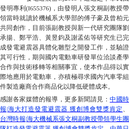
發明專利(I655376)，由發明人張文桐副教授帶
領當時就讀於機械系大學部的傅子豪及曾柏元
共同創作，目前張副教授與新一代研究團隊劉
承揚、鄭平浩、黃昱鈞及謝孟佑等研究生已完
成發電避震器具體化雛型之開發工作，並驗證
其可行性，期與國內電動車研發單位洽談產學
合作與技術移轉等相關事宜，使本作品得以實
際地應用於電動車，亦積極尋求國內汽車零組
件製造廠商合作商品化以降低硬體成本。
感謝各家媒體的報導，更多新聞請見：
中國
報|
海大打造發電避震器
獲創博會雙獎肯定
、
台灣時報|
海大機械系張文桐副教授帶領學生
隊打造發電避震器
獲創博會雙獎肯定
、
中華