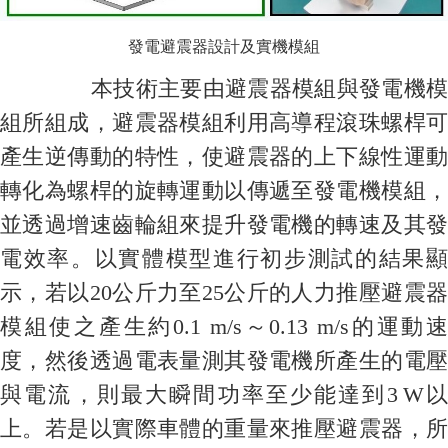
發電避震器設計及實機模組
本技術主要由避震器模組與發電機模
組所組成，避震器模組利用高導程滾珠螺桿可
產生逆傳動的特性，使避震器的上下線性運動
轉化為螺桿的旋轉運動以傳遞至發電機模組，
並透過增速齒輪組來提升發電機的轉速及其發
電效率。以實體模型進行初步測試的結果顯
示，若以20公斤力至25公斤的人力推壓避震器
模組使之產生約0.1 m/s～0.13 m/s的運動速
度，然後透過電表量測其發電機所產生的電壓
與電流，則最大瞬間功率至少能達到3
W
上。若是以實際車體的重量來推壓避震器，所