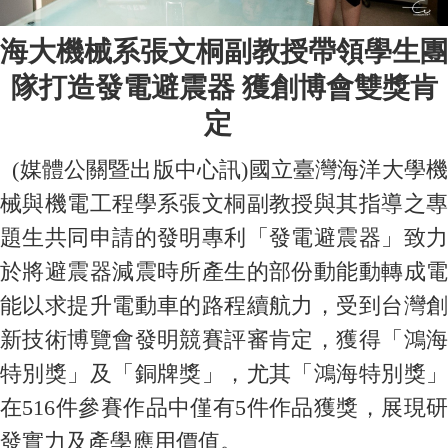
海大機械系張文桐副教授帶領學生團
隊打造發電避震器 獲創博會雙獎肯
定
(
媒體公關暨出版中心訊)國立臺灣海洋大學
械與機電工程學系張文桐副教授與其指導之專
題生共同申請的發明專利「發電避震器」致力
於將避震器減震時所產生的部份動能動轉成電
能以求提升電動車的路程續航力，受到台灣創
新技術博覽會發明競賽評審肯定，獲得「鴻海
特別獎」及「銅牌獎」，尤其「鴻海特別獎」
在516件參賽作品中僅有5件作品獲獎，展現研
發實力及產學應用價值。